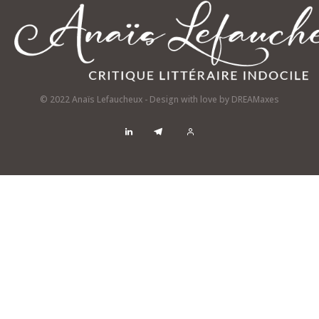
© 2022 Anaïs Lefaucheux - Design with love by
DREAMaxes