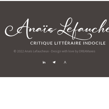
© 2022 Anaïs Lefaucheux - Design with love by
DREAMaxes