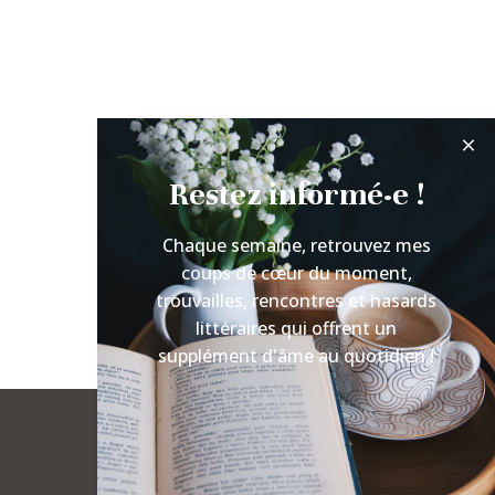
Restez informé·e !
Chaque semaine, retrouvez mes
coups de cœur du moment,
trouvailles, rencontres et hasards
littéraires qui offrent un
supplément d'âme au quotidien !