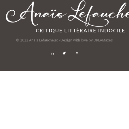
© 2022 Anaïs Lefaucheux - Design with love by
DREAMaxes