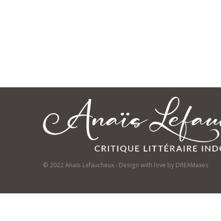
© 2022 Anaïs Lefaucheux - Design with love by
DREAMaxes