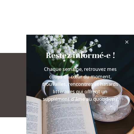
Restez informé·e !
Chaque semaine, retrouvez mes
coups de cœur du moment,
trouvailles, rencontres et hasards
littéraires qui offrent un
supplément d'âme au quotidien !