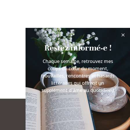
Restez informé·e !
Chaque semaine, retrouvez mes
coups de cœur du moment,
trouvailles, rencontres et hasards
littéraires qui offrent un
supplément d'âme au quotidien !