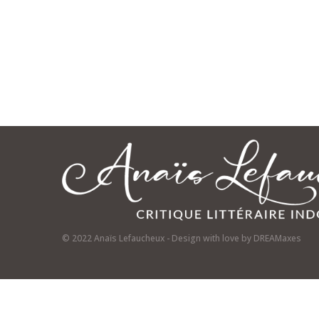
© 2022 Anaïs Lefaucheux - Design with love by
DREAMaxes