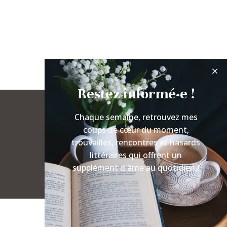
Restez informé·e !
Chaque semaine, retrouvez mes
coups de cœur du moment,
trouvailles, rencontres et hasards
littéraires qui offrent un
supplément d'âme au quotidien !