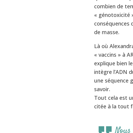
combien de tem
« génotoxicité »
conséquences de
de masse.
Là où Alexandra
« vaccins » à AR
explique bien l
intègre l’ADN d
une séquence g
savoir.
Tout cela est u
citée à la tout f
Nous 