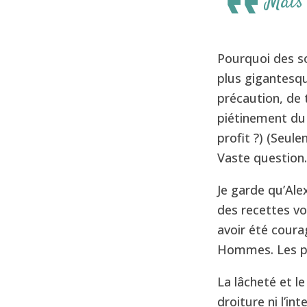
Mais 
Pourquoi des so
plus gigantesqu
précaution, de 
piétinement du 
profit ?) (Seule
Vaste question.
Je garde qu’Ale
des recettes vo
avoir été courag
Hommes. Les pa
La lâcheté et le
droiture ni l’int