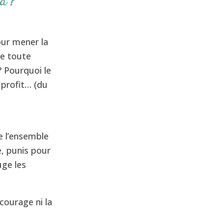
a ?
our mener la
de toute
? Pourquoi le
 profit… (du
e l’ensemble
e, punis pour
uge les
 courage ni la