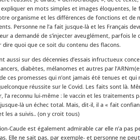
s expliquer en mots simples et images éloquentes, le
tre organisme et les différences de fonctions et de 
nts. Personne ne l’a fait jusque-là et les Français dev
leur a demandé de s’injecter aveuglément, parfois le 
r dire quoi que ce soit du contenu des flacons.
nt aussi sur des décennies d’essais infructueux conce
ancers, diabètes, mélanomes et autres par l’ARNm(es
re de ces promesses qui n’ont jamais été tenues et qui 
uelconque réussite sur le Covid. Les faits sont là. M
r, l’a reconnu lui-même : le vaccin et les traitements
sque-là un échec total. Mais, dit-il, il a « fait confian
t les a suivis.. (on y croit tous)
on-Caude est également admirable car elle n’a pas pe
pas. Elle ne sait pas, par exemple- et personne ne peut 