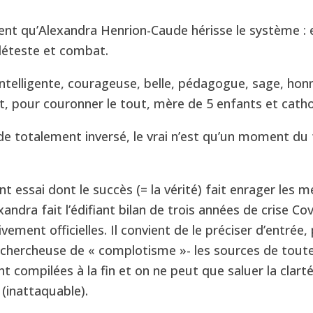
t qu’Alexandra Henrion-Caude hérisse le système : e
 déteste et combat.
 intelligente, courageuse, belle, pédagogue, sage, ho
, pour couronner le tout, mère de 5 enfants et catho
e totalement inversé, le vrai n’est qu’un moment du 
t essai dont le succès (= la vérité) fait enrager les m
exandra fait l’édifiant bilan de trois années de crise Cov
vement officielles. Il convient de le préciser d’entrée
 chercheuse de « complotisme »- les sources de tout
ont compilées à la fin et on ne peut que saluer la clart
(inattaquable).