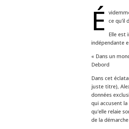
É
videmmen
ce qu’il
Elle est
indépendante et
« Dans un mond
Debord
Dans cet éclatan
juste titre), Al
données exclusi
qui accusent la
qu’elle relaie s
de la démarche 