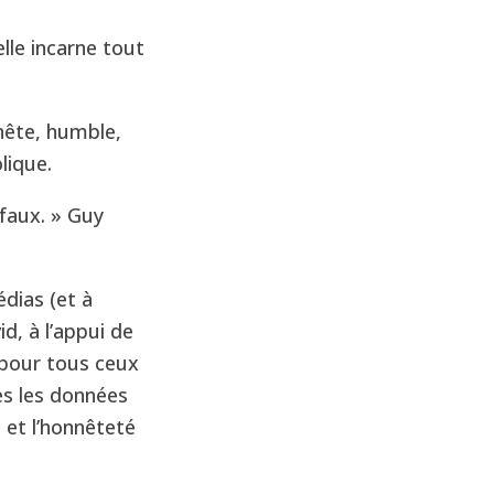
lle incarne tout
nnête, humble,
lique.
faux. » Guy
édias (et à
id, à l’appui de
, pour tous ceux
es les données
é et l’honnêteté