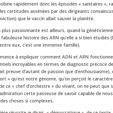
bine rapidement donc les épisodes « sanitaires », ra
 les certitudes assénées par des dirigeants convaincus
nviction) que le vaccin allait sauver la planète.
la plus passionnante est ailleurs, quand la généticienn
 fabuleuse histoire des ARN qu’elle a si bien étudiés
’entre eux, c’est une immense famille).
mence à expliquer comment ADN et ARN fonctionnent
ntiels incroyables en termes de diagnostic précoce de
 fait preuve d’autant de passion que d’enthousiasme), q
fort » qu’est notre génome, qu’on perçoit le caractère
 de ce « chef d’orchestre » du vivant, on ne peut que s’
admiration cette passeuse de savoir capable de nous
s des choses si complexes.
ière réussite je dirais, « démocratique », de ce texte