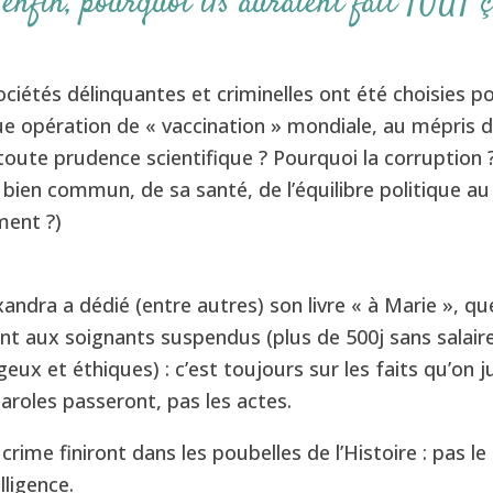
enfin, pourquoi ils auraient fait TOUT ç
ciétés délinquantes et criminelles ont été choisies p
e opération de « vaccination » mondiale, au mépris 
toute prudence scientifique ? Pourquoi la corruption 
bien commun, de sa santé, de l’équilibre politique au
ment ?)
xandra a dédié (entre autres) son livre « à Marie », qu
nt aux soignants suspendus (plus de 500j sans salair
eux et éthiques) : c’est toujours sur les faits qu’on j
roles passeront, pas les actes.
 crime finiront dans les poubelles de l’Histoire : pas le
elligence.