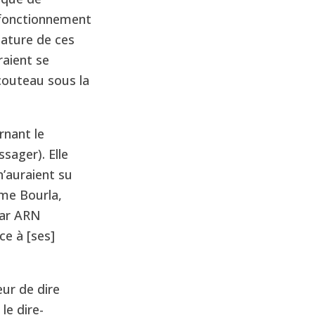
 fonctionnement
nature de ces
raient se
couteau sous la
rnant le
sager). Elle
n’auraient su
ême Bourla,
 par ARN
ce à [ses]
ur de dire
le dire-