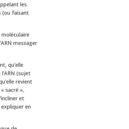
ppelant les
 (ou faisant
e moléculaire
 (l’ARN messager
, qu’elle
 l’ARN (sujet
u’elle revient
 « sacré »,
incliner et
 expliquer en
, que de