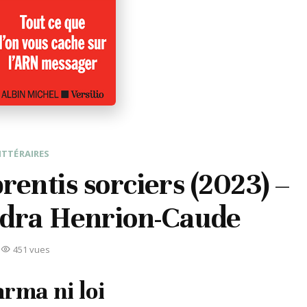
ITTÉRAIRES
rentis sorciers (2023) –
dra Henrion-Caude
451 vues
rma ni loi