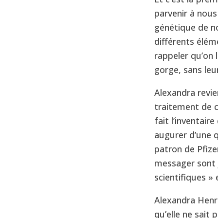
parvenir à nou
génétique de no
différents éléme
rappeler qu’on 
gorge, sans leu
Alexandra revie
traitement de c
fait l’inventai
augurer d’une q
patron de Pfize
messager sont ju
scientifiques » e
Alexandra Henri
qu’elle ne sait 