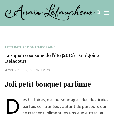
LITTÉRATURE CONTEMPORAINE
Les quatre saisons de l’été (2015) – Grégoire
Delacourt
0
4 avril 2015
·
·
3 vues
Joli petit bouquet parfumé
D
es histoires, des personnages, des destinées
parfois contrariées : autant de parcours qui
se tressent joliment les uns aux autres, au