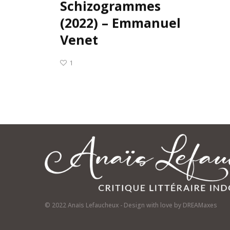
Schizogrammes
(2022) – Emmanuel
Venet
1
© 2022 Anaïs Lefaucheux - Design with love by
DREAMaxes