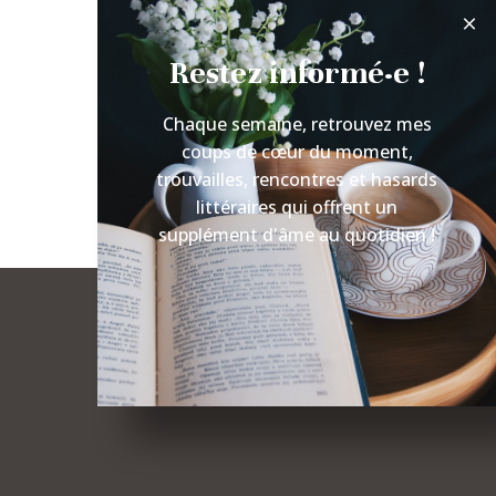
Restez informé·e !
Chaque semaine, retrouvez mes
coups de cœur du moment,
trouvailles, rencontres et hasards
littéraires qui offrent un
supplément d'âme au quotidien !