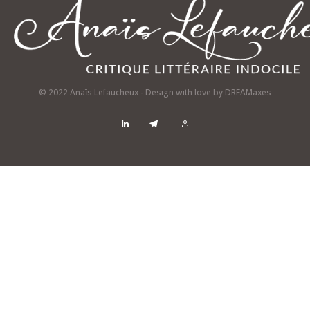
© 2022 Anaïs Lefaucheux - Design with love by
DREAMaxes