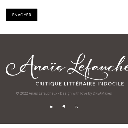
© 2022 Anaïs Lefaucheux - Design with love by
DREAMaxes