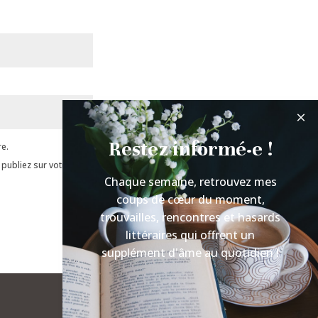
Restez informé·e !
e.
 publiez sur votre
Chaque semaine, retrouvez mes
coups de cœur du moment,
trouvailles, rencontres et hasards
littéraires qui offrent un
supplément d'âme au quotidien !