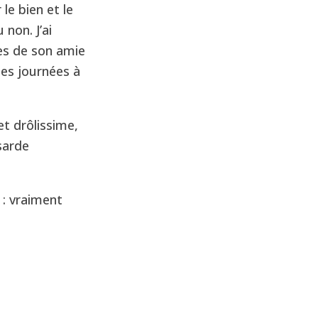
le bien et le
 non. J’ai
ues de son amie
 ses journées à
t drôlissime,
usarde
 : vraiment