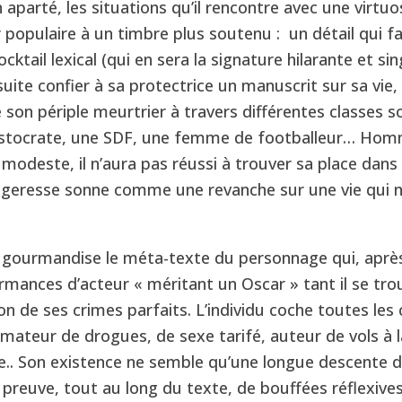
aparté, les situations qu’il rencontre avec une virtuo
r populaire à un timbre plus soutenu : un détail qui fa
ktail lexical (qui en sera la signature hilarante et sing
nsuite confier à sa protectrice un manuscrit sur sa vie
e son périple meurtrier à travers différentes classes so
ristocrate, une SDF, une femme de footballeur… Hom
 modeste, il n’aura pas réussi à trouver sa place dans 
geresse sonne comme une revanche sur une vie qui n
 gourmandise le méta-texte du personnage qui, après
rmances d’acteur « méritant un Oscar » tant il se tro
ion de ses crimes parfaits. L’individu coche toutes les
ateur de drogues, de sexe tarifé, auteur de vols à l
e.. Son existence ne semble qu’une longue descente d
t preuve, tout au long du texte, de bouffées réflexives