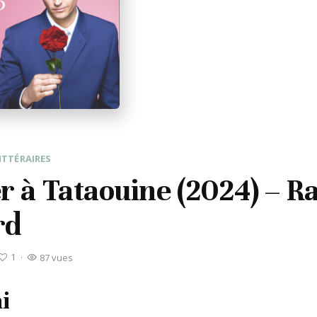
ITTÉRAIRES
r à Tataouine (2024) – R
rd
1
·
87 vues
i