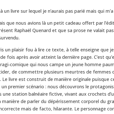
là un livre sur lequel je n’aurais pas parié mais qui m’a
ais que nous avions là un petit cadeau offert par l’édi
résent Raphaël Quenard et que sa prose ne valait pas
 survendu.
pris un plaisir fou à lire ce texte, à telle enseigne que j
de fois après avoir atteint la dernière page. C’est qu’e
tragi-comique qui nous campe un jeune homme paumé
icider, de commettre plusieurs meurtres de femmes d
. Le livre est construit de manière originale puisque c
 un premier scénario : nous découvrons le protagonis
s une station balnéaire fictive, vivant aux crochets d’
Sa manière de parler du dépérissement corporel du gr
incorrecte mais de facto, hilarante. Le personnage 