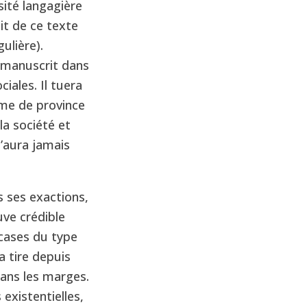
sité langagière
it de ce texte
ulière).
, manuscrit dans
ciales. Il tuera
me de province
la société et
’aura jamais
 ses exactions,
uve crédible
 cases du type
a tire depuis
ans les marges.
 existentielles,