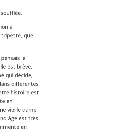
 soufflée.
tion à
 tripette, que
e pensais le
lle est brève,
 qui décide,
ans différentes
ette histoire est
te en
une vieille dame
and âge est très
commente en