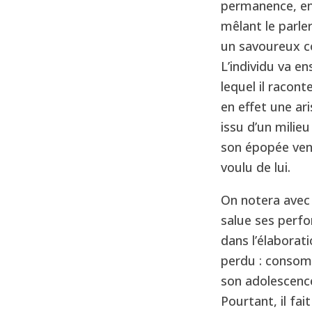
permanence, en 
mêlant le parle
un savoureux coc
L’individu va e
lequel il racont
en effet une a
issu d’un milieu
son épopée ven
voulu de lui.
On notera avec
salue ses perfo
dans l’élaborat
perdu : consomm
son adolescenc
Pourtant, il fai