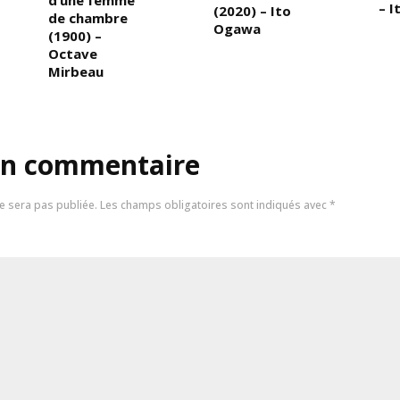
d’une femme
– 
(2020) – Ito
de chambre
Ogawa
(1900) –
Octave
Mirbeau
un commentaire
e sera pas publiée.
Les champs obligatoires sont indiqués avec
*