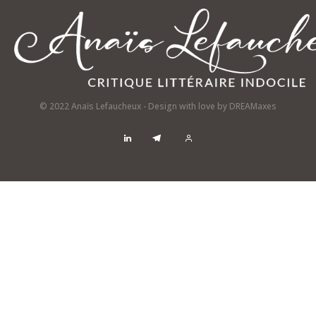
© 2022 Anaïs Lefaucheux - Design with love by
DREAMaxes